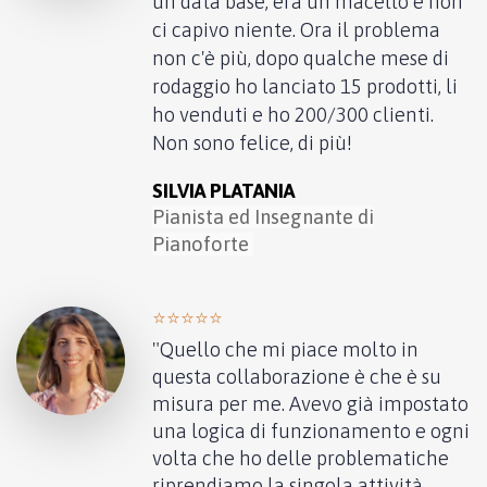
un data base, era un macello e non
ci capivo niente. Ora il problema
non c'è più, dopo qualche mese di
rodaggio ho lanciato 15 prodotti, li
ho venduti e ho 200/300 clienti.
Non sono felice, di più!
SILVIA PLATANIA
Pianista ed Insegnante di
Pianoforte
⭐️⭐️⭐️⭐️⭐️
"Quello che mi piace molto in
questa collaborazione è che è su
misura per me. Avevo già impostato
una logica di funzionamento e ogni
volta che ho delle problematiche
riprendiamo la singola attività.