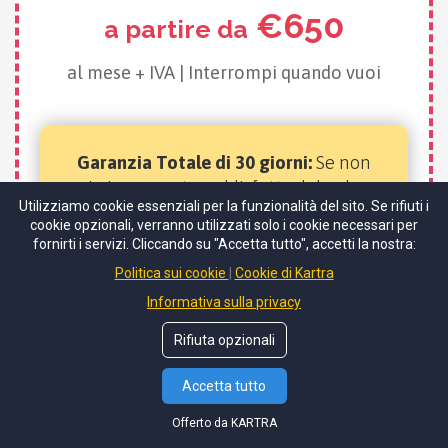
€650
a partire da
al mese + IVA | Interrompi quando vuoi
Garanzia Totale di 30 giorni:
Se non
sei pienamente soddisfatto del valore
Utilizziamo cookie essenziali per la funzionalità del sito. Se rifiuti i
ricevuto nel primo mese, ti rimborso
cookie opzionali, verranno utilizzati solo i cookie necessari per
l'intera somma. Senza domande.
fornirti i servizi. Cliccando su "Accetta tutto", accetti la nostra:
Politica sui cookie
Cookie di Kartra
Informativa sulla privacy
Rifiuta opzionali
RICEVI
Accetta tutto
INFORMAZIONI
>>> Candidati Ora Gratis
Offerto da KARTRA